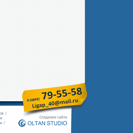
ов
/
Создание сайта
ые
и
/