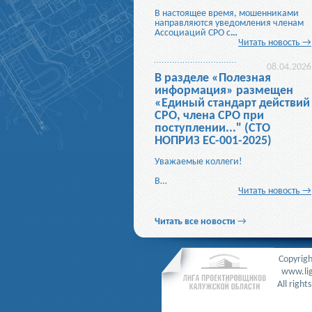
В настоящее время, мошенниками
направляются уведомления членам
Ассоциаций СРО с
…
Читать новость →
08.04.2026
В разделе «Полезная
информация» размещен
«Единый стандарт действий
СРО, члена СРО при
поступлении..." (СТО
НОПРИЗ ЕС-001-2025)
Уважаемые коллеги!
В…
Читать новость →
Читать все новости
→
Copyrigh
www.lig
All right