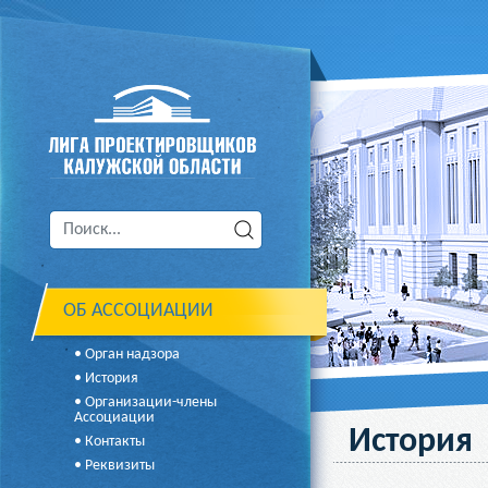
ОБ АССОЦИАЦИИ
• Орган надзора
• История
• Организации-члены
Ассоциации
История
• Контакты
• Реквизиты