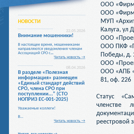
ООО «Фирма
ООО «Фирма
МУП «Архите
НОВОСТИ
Калуга, ул 
22.05.2026
Внимание мошенники!
ООО «Проект
В настоящее время, мошенниками
ООО ПКФ «Г
направляются уведомления членам
Ассоциаций СРО с
…
Победы, д. 
Читать новость →
ООО «Проек
08.04.2026
ООО «АПБ «Р
В разделе «Полезная
информация» размещен
81, оф. 226
«Единый стандарт действий
СРО, члена СРО при
поступлении..." (СТО
Статус «Са
НОПРИЗ ЕС-001-2025)
членстве л
Уважаемые коллеги!
документа
В…
реестровой з
Читать новость →