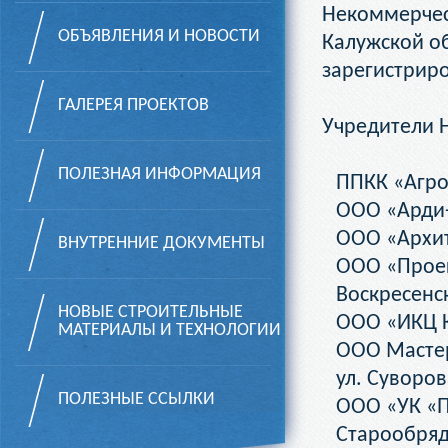
Некоммерч
ОБЪЯВЛЕНИЯ И НОВОСТИ
Калужской о
зарегистриро
ГАЛЕРЕЯ ПРОЕКТОВ
Учредители 
ПОЛЕЗНАЯ ИНФОРМАЦИЯ
ППКК «Агроп
ООО «Арди-п
ООО «Архите
ВНУТРЕННИЕ ДОКУМЕНТЫ
ООО «Проек
Воскресенск
НОВЫЕ СТРОИТЕЛЬНЫЕ
ООО «ИКЦ К
МАТЕРИАЛЫ И ТЕХНОЛОГИИ
ООО Мастер
ул. Суворов
ПОЛЕЗНЫЕ ССЫЛКИ
ООО «УК «П
Старообряд