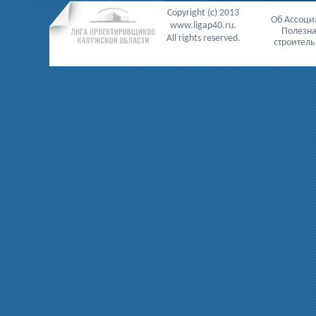
Copyright (c) 2013
Об Ассоц
www.ligap40.ru.
Полезн
All rights reserved.
строител