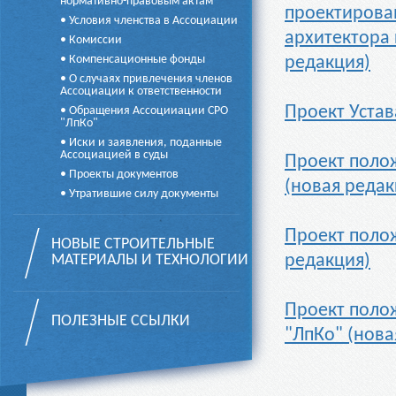
нормативно-правовым актам
проектирован
• Условия членства в Ассоциации
архитектора 
• Комиссии
• Компенсационные фонды
редакция)
• О случаях привлечения членов
Ассоциации к ответственности
Проект Устав
• Обращения Ассоцииации СРО
"ЛпКо"
• Иски и заявления, поданные
Ассоциацией в суды
Проект поло
• Проекты документов
(новая редак
• Утратившие силу документы
Проект поло
НОВЫЕ СТРОИТЕЛЬНЫЕ
редакция)
МАТЕРИАЛЫ И ТЕХНОЛОГИИ
Проект поло
ПОЛЕЗНЫЕ ССЫЛКИ
"ЛпКо" (нова