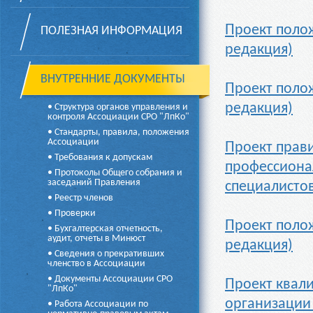
Проект поло
ПОЛЕЗНАЯ ИНФОРМАЦИЯ
редакция)
ВНУТРЕННИЕ ДОКУМЕНТЫ
Проект поло
редакция)
• Структура органов управления и
контроля Ассоциации СРО "ЛпКо"
• Стандарты, правила, положения
Ассоциации
Проект прав
• Требования к допускам
профессиона
• Протоколы Общего собрания и
заседаний Правления
специалистов
• Реестр членов
• Проверки
Проект полож
• Бухгалтерская отчетность,
аудит, отчеты в Минюст
редакция)
• Сведения о прекративших
членство в Ассоциации
• Документы Ассоциации СРО
Проект квал
"ЛпКо"
организации
• Работа Ассоциации по